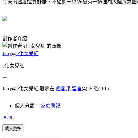
今天的溫度還算舒服，不過週末12/26會有一道強烈大陸冷氣
創作者介紹
Jerry@e化女兒紅
e化女兒紅
Jerry@e化女兒紅 發表在
痞客邦
留言
(4)
人氣(
10
)
個人分類：
家庭隨記
▲top
載入更多