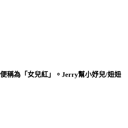
為「女兒紅」。Jerry幫小妤兒/妞妞