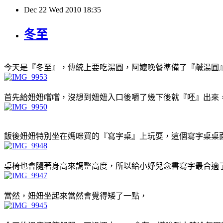
Dec
22
Wed
2010
18:35
冬至
今天是『冬至』，傳統上要吃湯圓，阿嬤晚餐準備了『鹹湯圓
首先給妞妞嚐嚐，沒想到妞妞入口後嚼了幾下後就『呸』出來
飯後妞妞特別坐在媽咪買的『寫字桌』上玩耍，這個寫字桌桌
桌椅也會隨著身高來調整高度，所以給小妤兒念書寫字最合適
當然，妞妞坐起來當然會覺得矮了一點，