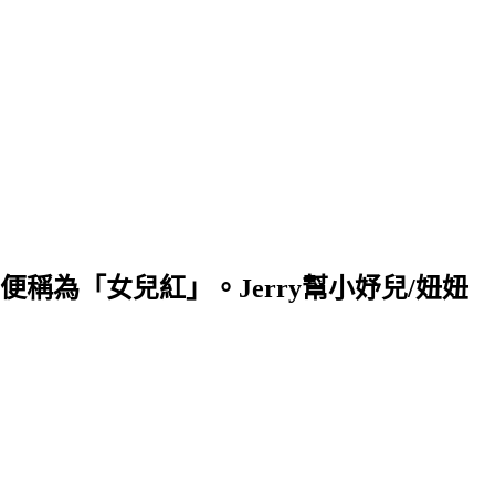
為「女兒紅」。Jerry幫小妤兒/妞妞