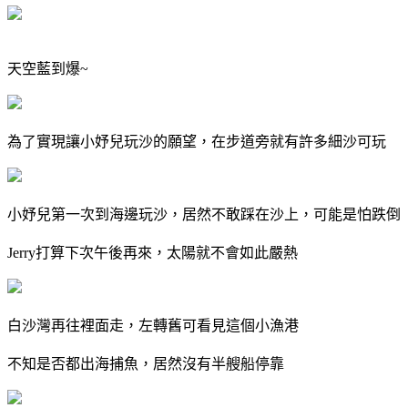
天空藍到爆~
為了實現讓小妤兒玩沙的願望，在步道旁就有許多細沙可玩
小妤兒第一次到海邊玩沙，居然不敢踩在沙上，可能是怕跌倒
Jerry打算下次午後再來，太陽就不會如此嚴熱
白沙灣再往裡面走，左轉舊可看見這個小漁港
不知是否都出海捕魚，居然沒有半艘船停靠