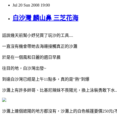
Jul
20
Sun
2008
19:00
白沙灣 麟山鼻 三芝花海
話說幾天前幫小妤兒買了玩沙的工具....
一直沒有機會帶她去海邊接觸真正的沙灘
於是在一個風和日麗的週日早晨
往目的地，白沙灣出發~
到達白沙灣已經是上午11點多，真的是"熱"到爆
沙灘上有許多帥哥、比基尼辣妹不畏陽光，換上泳裝勇敢下水..
沙灘上連個遮陽的地方都沒有，沙灘上的白色帳篷要價250元(不