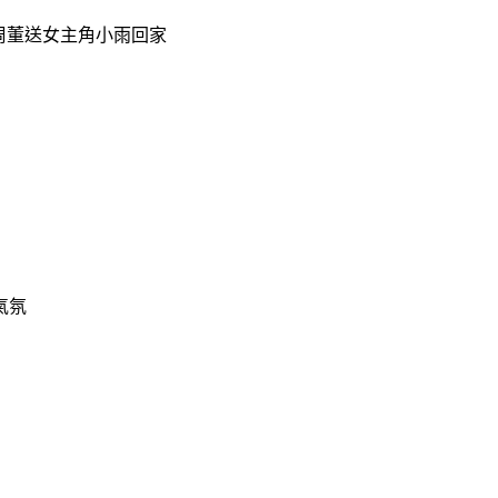
周董送女主角小雨回家
氣氛