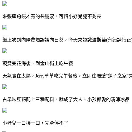
來張廣角鏡才有的長腿感，可惜小妤兒腿不夠長
繼上次到向陽農場認識向日葵，今天來認識波斯菊(有錯請指正
觀賞完花海後，到金山街上吃午餐
天氣實在太熱，Jerry草草吃完午餐後，立即往隔壁"蓮子之家"
古早味豆花配上三種配料，就成了大人、小孩都愛的清涼冰品
小妤兒一口接一口，完全停不了