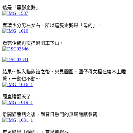
這是「黑腳企鵝」
套環也分男左女右，所以這隻企鵝是「母的」，
看完企鵝再次搭遊園車下山，
結果～進入貓熊館之後，只見圓圓、圓仔母女檔在棲木上睡
覺，一動也不動～
簡直睡翻天了
離開貓熊館之後，到昔日熱門的無尾熊館參觀，
無尾熊是「醒的」，真是難得～