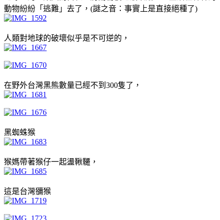
動物紛紛「逃難」去了，(謎之音：事實上是直接絕種了)
人類對地球的破壞似乎是不可逆的，
在野外台灣黑熊數量已經不到300隻了，
黑蜘蛛猴
猴媽帶著猴仔一起盪鞦韆，
這是台灣獼猴