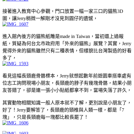
接著進入教育中心參觀，門口放置一幅一家三口的貓熊3D
圖，讓Jerry稍微一解剛才沒見到圓仔的遺憾，
進入館內後方的貓熊紙雕是made in Taiwan，當初還上過報
紙，質疑為何台北市政府用「外來的貓熊」展覽？其實，Jerry
覺得外來的貓熊雖然只有二種表情，但樣貌比台灣製造的好看
多了，
看見這幅長頸鹿骨骼標本，Jerry就想起數年前遊園車搭車處有
位志工詢問現場小朋友，長頸鹿的脖子有幾塊骨骼，結果小朋
友答錯了，卻是連一張小小貼紙都拿不到，當場失落了許久，
其實動物相關知識一般人原本就不了解，更別說是小朋友了，
好了！Jerry要解答了，長頸鹿的頸椎與人類一樣，都是「7
塊」，只是長頸鹿每一塊都比較長罷了！